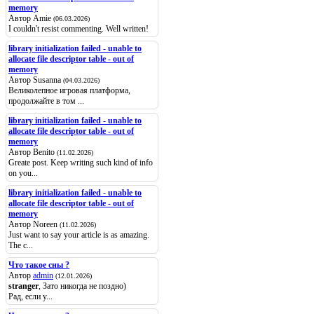
memory
Автор Amie
(06.03.2026)
I couldn't resist commenting. Well written!
library initialization failed - unable to
allocate file descriptor table - out of
memory
Автор Susanna
(04.03.2026)
Великолепное игровая платформа,
продолжайте в том ...
library initialization failed - unable to
allocate file descriptor table - out of
memory
Автор Benito
(11.02.2026)
Greate post. Keep writing such kind of info
on you...
library initialization failed - unable to
allocate file descriptor table - out of
memory
Автор Noreen
(11.02.2026)
Just want to say your article is as amazing.
The c...
Что такое сны ?
Автор
admin
(12.01.2026)
stranger
, Зато никогда не поздно)
Рад, если у...