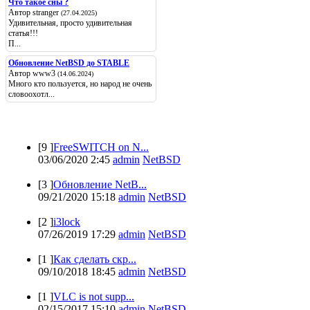
Что такое сны ?
Автор stranger
(27.04.2025)
Удивительная, просто удивительная
статья!!!
П...
Обновление NetBSD до STABLE
Автор www3
(14.06.2024)
Много кто пользуется, но народ не очень
словоохотл...
Популярные
[9 ]
FreeSWITCH on N...
03/06/2020 2:45
admin
NetBSD
[3 ]
Обновление NetB...
09/21/2020 15:18
admin
NetBSD
[2 ]
i3lock
07/26/2019 17:29
admin
NetBSD
[1 ]
Как сделать скр...
09/10/2018 18:45
admin
NetBSD
[1 ]
VLC is not supp...
02/15/2017 15:10
admin
NetBSD