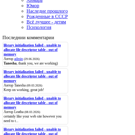
Аймара
Юмор
Наследие прошлого
Рожденные в СССР
Всё лучшее - детям
Психология
Последнии комментарии
library initialization failed - unable to
allocate file descriptor table - out of
memory
Автор
admin
(29.06.2026)
Tanesha
, thank you, we are working)
library initialization failed - unable to
allocate file descriptor table - out of
memory
Автор Tanesha
(09.03.2026)
Keep on working, great job!
library initialization failed - unable to
allocate file descriptor table - out of
memory
Автор Leatha
(08.03.2026)
certainly like your web site however you
need to t...
library initialization failed - unable to
allocate file descriptor table - out of