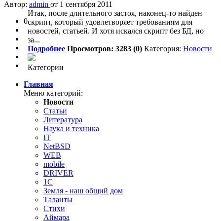
Автор:
admin
от 1 сентября 2011
Итак, после длительного застоя, наконец-то найден
0
скрипт, который удовлетворяет требованиям для
новостей, статьей. И хотя искался скрипт без БД, но
за...
Подробнее
Просмотров: 3283 (0)
Категория:
Новости
Категории
Главная
Меню категорий:
Новости
Статьи
Литература
Наука и техника
IT
NetBSD
WEB
mobile
DRIVER
1C
Земля - наш общий дом
Таланты
Стихи
Аймара