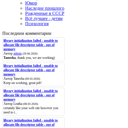
Юмор
Наследие прошлого
Рожденные в СССР
Всё лучшее - детям
Психология
Последнии комментарии
library initialization failed - unable to
allocate file descriptor table - out of
memory
Автор
admin
(29.06.2026)
Tanesha
, thank you, we are working)
library initialization failed - unable to
allocate file descriptor table - out of
memory
Автор Tanesha
(09.03.2026)
Keep on working, great job!
library initialization failed - unable to
allocate file descriptor table - out of
memory
Автор Leatha
(08.03.2026)
certainly like your web site however you
need to t...
library initialization failed - unable to
allocate file descriptor table - out of