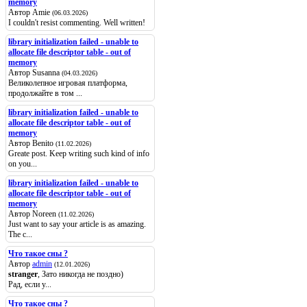
memory
Автор Amie
(06.03.2026)
I couldn't resist commenting. Well written!
library initialization failed - unable to
allocate file descriptor table - out of
memory
Автор Susanna
(04.03.2026)
Великолепное игровая платформа,
продолжайте в том ...
library initialization failed - unable to
allocate file descriptor table - out of
memory
Автор Benito
(11.02.2026)
Greate post. Keep writing such kind of info
on you...
library initialization failed - unable to
allocate file descriptor table - out of
memory
Автор Noreen
(11.02.2026)
Just want to say your article is as amazing.
The c...
Что такое сны ?
Автор
admin
(12.01.2026)
stranger
, Зато никогда не поздно)
Рад, если у...
Что такое сны ?