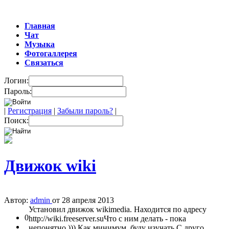
Главная
Чат
Музыка
Фотогаллерея
Связаться
Логин:
Пароль:
|
Регистрация
|
Забыли пароль?
|
Поиск:
Движок wiki
Автор:
admin
от 28 апреля 2013
Установил движок wikimedia. Находится по адресу
0
http://wiki.freeserver.suЧто с ним делать - пока
непонятно ))) Как минимум, буду изучать.С друго...