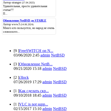
Автор stranger
(27.04.2025)
Удивительная, просто удивительная
статья!!!
П...
Обновление NetBSD до STABLE
Автор www3
(14.06.2024)
Много кто пользуется, но народ не очень
словоохотл...
Популярные
[9 ]
FreeSWITCH on N...
03/06/2020 2:45
admin
NetBSD
[3 ]
Обновление NetB...
09/21/2020 15:18
admin
NetBSD
[2 ]
i3lock
07/26/2019 17:29
admin
NetBSD
[1 ]
Как сделать скр...
09/10/2018 18:45
admin
NetBSD
[1 ]
VLC is not supp...
02/15/2017 15:10
admin
NetBSD