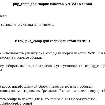
pkg_comp для сборки пакетов NetBSD в chroot
нева:
 ссылке, что указана на опеннете.
Итак, pkg_comp для сборки пакетов NetBSD
ак использовать утилиту pkg_comp для сборки пакетов NetBSD в 
имости в процессе сборки.
у собирать пакеты, не затрагивая уже установленные. pkg_comp
ы.
 кросс-платформенной сборки пакетов, но я не пробовал.
има для монтирования "реального" каталога пакетов внутрь ch
сь собирать пакеты для X, то наличие X11 не обязательно.
/pkgtools/pkg_comp)