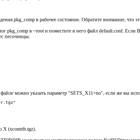
едения pkg_comp в рабочее состояние. Обратите внимание, что эт
лог pkg_comp в ~root и поместите в него файл default.conf. Если
рес песочницы.
е файле можно указать параметр "SETS_X11=no", если же вы испо
er.tgz"
X (xcontrib.tgz).