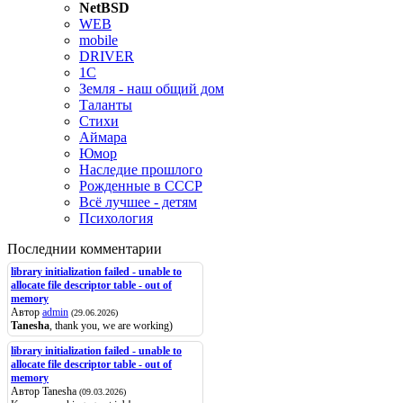
NetBSD
WEB
mobile
DRIVER
1C
Земля - наш общий дом
Таланты
Стихи
Аймара
Юмор
Наследие прошлого
Рожденные в СССР
Всё лучшее - детям
Психология
Последнии комментарии
library initialization failed - unable to
allocate file descriptor table - out of
memory
Автор
admin
(29.06.2026)
Tanesha
, thank you, we are working)
library initialization failed - unable to
allocate file descriptor table - out of
memory
Автор Tanesha
(09.03.2026)