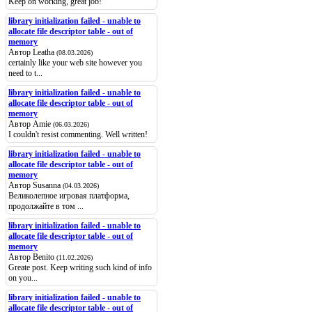
Keep on working, great job!
library initialization failed - unable to
allocate file descriptor table - out of
memory
Автор Leatha
(08.03.2026)
certainly like your web site however you
need to t...
library initialization failed - unable to
allocate file descriptor table - out of
memory
Автор Amie
(06.03.2026)
I couldn't resist commenting. Well written!
library initialization failed - unable to
allocate file descriptor table - out of
memory
Автор Susanna
(04.03.2026)
Великолепное игровая платформа,
продолжайте в том ...
library initialization failed - unable to
allocate file descriptor table - out of
memory
Автор Benito
(11.02.2026)
Greate post. Keep writing such kind of info
on you...
library initialization failed - unable to
allocate file descriptor table - out of