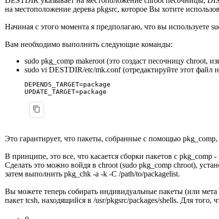
DESTDIR указывает на местоположение chroot песочницы, DIS
на местоположение дерева pkgsrc, которое Вы хотите использов
Начиная с этого момента я предполагаю, что вы используете su
Вам необходимо выполнить следующие команды:
sudo pkg_comp makeroot (это создаст песочницу chroot, из
sudo vi DESTDIR/etc/mk.conf (отредактируйте этот файл 
DEPENDS_TARGET=package
UPDATE_TARGET=package
Это гарантирует, что пакеты, собранные с помощью pkg_comp, б
В принципе, это все, что касается сборки пакетов с pkg_comp -
Сделать это можно войдя в chroot (sudo pkg_comp chroot), уста
затем выполнить pkg_chk -a -k -C /path/to/packagelist.
Вы можете теперь собирать индивидуальные пакеты (или мета па
пакет tcsh, находящийся в /usr/pkgsrc/packages/shells. Для того