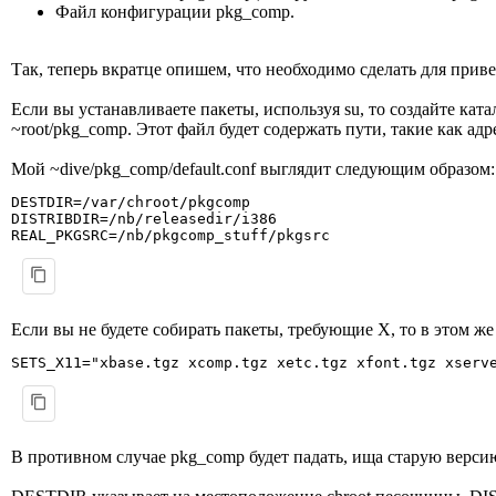
Файл конфигурации pkg_comp.
Так, теперь вкратце опишем, что необходимо сделать для прив
Если вы устанавливаете пакеты, используя su, то создайте ката
~root/pkg_comp. Этот файл будет содержать пути, такие как ад
Мой ~dive/pkg_comp/default.conf выглядит следующим образом:
DESTDIR=/var/chroot/pkgcomp
DISTRIBDIR=/nb/releasedir/i386
REAL_PKGSRC=/nb/pkgcomp_stuff/pkgsrc
Если вы не будете собирать пакеты, требующие X, то в этом ж
SETS_X11="xbase.tgz xcomp.tgz xetc.tgz xfont.tgz xserv
В противном случае pkg_comp будет падать, ища старую версию 