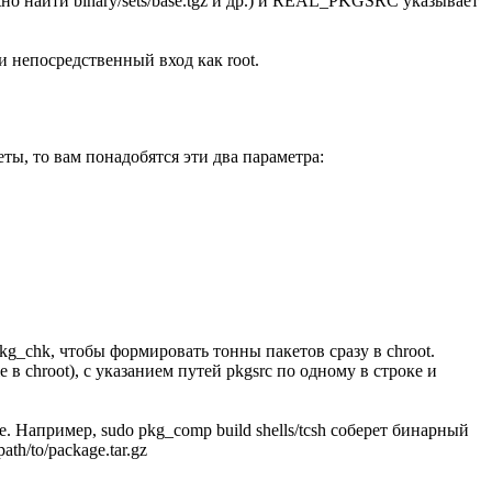
 найти binary/sets/base.tgz и др.) и REAL_PKGSRC указывает
и непосредственный вход как root.
ты, то вам понадобятся эти два параметра:
pkg_chk, чтобы формировать тонны пакетов сразу в chroot.
 в chroot), с указанием путей pkgsrc по одному в строке и
 Например, sudo pkg_comp build shells/tcsh соберет бинарный
th/to/package.tar.gz