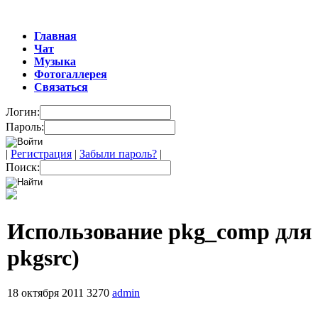
Главная
Чат
Музыка
Фотогаллерея
Связаться
Логин:
Пароль:
|
Регистрация
|
Забыли пароль?
|
Поиск:
Использование pkg_comp для с
pkgsrc)
18 октября 2011
3270
admin