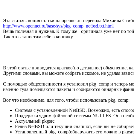
Эта статья - копия статьи на opennet.ru перевода Михаила Сгиб
http://www.opennet.ru/base/sys/pkg_comp_netbsd.txt.html
Вещь полезная и нужная. К тому же - оригинала уже нет по той
Так что - запостим себе в копилку.
В этой статье приводится краткое(но детальное) обьяснение, к
Другими словами, вы можете собрать искомое, не удаляя завис
С помощью общественности я установил pkg_comp и теперь мог
именно туда помещаются пакеты и собираются бинарные файл
Вот что необходимо, для того, чтобы использовать pkg_comp:
Система с установленной NetBSD. Возможно, есть способ
Поддержка ядром файловой системы NULLFS. Она необход
Актуальный pkgsrc
Релиз NetBSD или текущий снапшот, если вы не собираете
Установленный pkg_comp(обнаружить его можно в pkgsrc