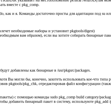
TRIBDIR указывает на местоположение релиза NetBSD(там можно
ать вместе с pkg_comp.
do, как и я. Команды достаточно просты для адаптации под su ил
влечет необходимые наборы и установит pkgtools/digest)
необходмым вам образом), если вы хотите собирать бинарные паке
удут добавлены как бинарные в /usr/pkgsrc/packages.
 хотя Вы могли бы, конечно, захотеть использовать кое-что типа 
новив pkgtools/pkg_chk, отредактировав файл конфигурации (также
кеты) с помощью команды sudo pkg_comp build category/package.
, чтобы добавить бинарный пакет в систему, используюте pkg_add /pa