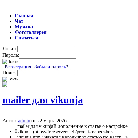
Главная
Чат
Музыка
Фотогаллерея
Связаться
Логин:
Пароль:
|
Регистрация
|
Забыли пароль?
|
Поиск:
mailer для vikunja
Автор:
admin
от 22 марта 2026
mailer для vikunjaВ дополнение к статье о настройке
0
vikunja (https://freeserver.su/it/proekt-menedzher-
vikunja.html) накатал небольшую статью по настр...>