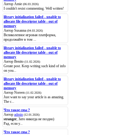
Автор Amie
(06.03.2026)
I couldn't resist commenting. Well written!
library initialization failed - unable to
allocate file descriptor table - out of
memory
Автор Susanna
(04.03.2026)
Великолепное игровая платформа,
продолжайте в том ...
library initialization failed - unable to
allocate file descriptor table - out of
memory
Автор Benito
(11.02.2026)
Greate post. Keep writing such kind of info
on you...
library initialization failed - unable to
allocate file descriptor table - out of
memory
Автор Noreen
(11.02.2026)
Just want to say your article is as amazing.
The c...
Что такое сны ?
Автор
admin
(12.01.2026)
stranger
, Зато никогда не поздно)
Рад, если у...
Что такое сны ?