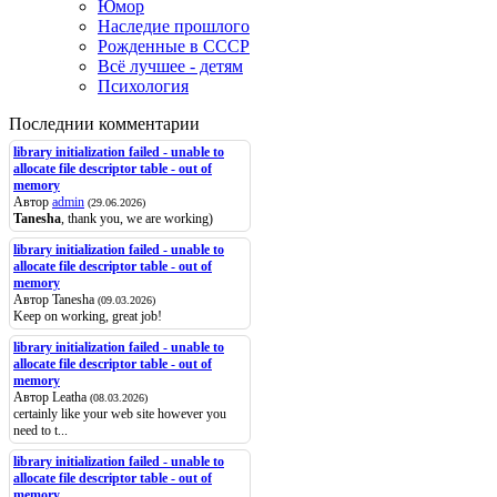
Юмор
Наследие прошлого
Рожденные в СССР
Всё лучшее - детям
Психология
Последнии комментарии
library initialization failed - unable to
allocate file descriptor table - out of
memory
Автор
admin
(29.06.2026)
Tanesha
, thank you, we are working)
library initialization failed - unable to
allocate file descriptor table - out of
memory
Автор Tanesha
(09.03.2026)
Keep on working, great job!
library initialization failed - unable to
allocate file descriptor table - out of
memory
Автор Leatha
(08.03.2026)
certainly like your web site however you
need to t...
library initialization failed - unable to
allocate file descriptor table - out of
memory