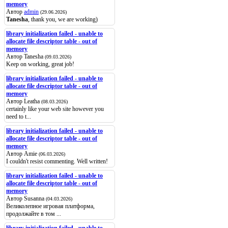
memory
Автор
admin
(29.06.2026)
Tanesha
, thank you, we are working)
library initialization failed - unable to
allocate file descriptor table - out of
memory
Автор Tanesha
(09.03.2026)
Keep on working, great job!
library initialization failed - unable to
allocate file descriptor table - out of
memory
Автор Leatha
(08.03.2026)
certainly like your web site however you
need to t...
library initialization failed - unable to
allocate file descriptor table - out of
memory
Автор Amie
(06.03.2026)
I couldn't resist commenting. Well written!
library initialization failed - unable to
allocate file descriptor table - out of
memory
Автор Susanna
(04.03.2026)
Великолепное игровая платформа,
продолжайте в том ...
library initialization failed - unable to