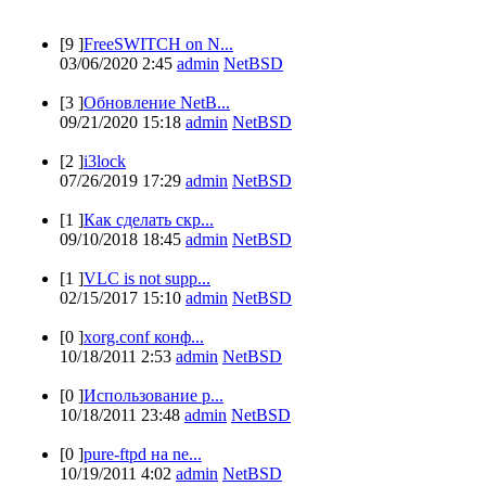
[9 ]
FreeSWITCH on N...
03/06/2020 2:45
admin
NetBSD
[3 ]
Обновление NetB...
09/21/2020 15:18
admin
NetBSD
[2 ]
i3lock
07/26/2019 17:29
admin
NetBSD
[1 ]
Как сделать скр...
09/10/2018 18:45
admin
NetBSD
[1 ]
VLC is not supp...
02/15/2017 15:10
admin
NetBSD
[0 ]
xorg.conf конф...
10/18/2011 2:53
admin
NetBSD
[0 ]
Использование p...
10/18/2011 23:48
admin
NetBSD
[0 ]
pure-ftpd на ne...
10/19/2011 4:02
admin
NetBSD