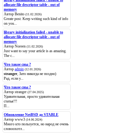
allocate file descriptor table - out of
memory
Автор Benito
(11.02.2026)
Greate post. Keep writing such kind of info
on you...
library initialization failed - unable to
allocate file descriptor table - out of
memory
Автор Noreen
(11.02.2026)
Just want to say your article is as amazing.
The c...
Что такое сны ?
Автор
admin
(12.01.2026)
stranger
, Зато никогда не поздно)
Рад, если у...
Что такое сны ?
Автор stranger
(27.04.2025)
Удивительная, просто удивительная
статья!!!
П...
Обновление NetBSD до STABLE
Автор www3
(14.06.2024)
Много кто пользуется, но народ не очень
словоохотл...
Популярные