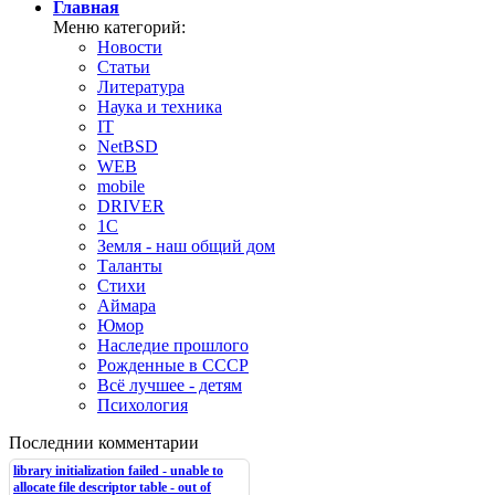
Главная
Меню категорий:
Новости
Статьи
Литература
Наука и техника
IT
NetBSD
WEB
mobile
DRIVER
1C
Земля - наш общий дом
Таланты
Стихи
Аймара
Юмор
Наследие прошлого
Рожденные в СССР
Всё лучшее - детям
Психология
Последнии комментарии
library initialization failed - unable to
allocate file descriptor table - out of