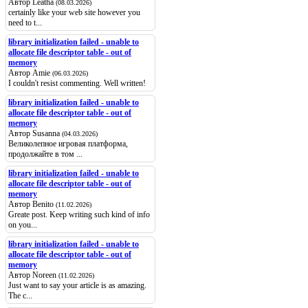
Автор Leatha
(08.03.2026)
certainly like your web site however you
need to t...
library initialization failed - unable to
allocate file descriptor table - out of
memory
Автор Amie
(06.03.2026)
I couldn't resist commenting. Well written!
library initialization failed - unable to
allocate file descriptor table - out of
memory
Автор Susanna
(04.03.2026)
Великолепное игровая платформа,
продолжайте в том ...
library initialization failed - unable to
allocate file descriptor table - out of
memory
Автор Benito
(11.02.2026)
Greate post. Keep writing such kind of info
on you...
library initialization failed - unable to
allocate file descriptor table - out of
memory
Автор Noreen
(11.02.2026)
Just want to say your article is as amazing.
The c...