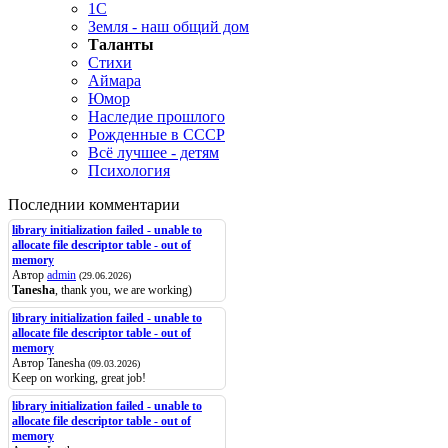
1C
Земля - наш общий дом
Таланты
Стихи
Аймара
Юмор
Наследие прошлого
Рожденные в СССР
Всё лучшее - детям
Психология
Последнии комментарии
library initialization failed - unable to
allocate file descriptor table - out of
memory
Автор
admin
(29.06.2026)
Tanesha
, thank you, we are working)
library initialization failed - unable to
allocate file descriptor table - out of
memory
Автор Tanesha
(09.03.2026)
Keep on working, great job!
library initialization failed - unable to
allocate file descriptor table - out of
memory