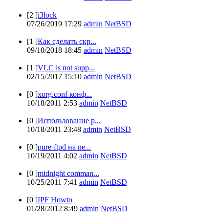
[2 ]
i3lock
07/26/2019 17:29
admin
NetBSD
[1 ]
Как сделать скр...
09/10/2018 18:45
admin
NetBSD
[1 ]
VLC is not supp...
02/15/2017 15:10
admin
NetBSD
[0 ]
xorg.conf конф...
10/18/2011 2:53
admin
NetBSD
[0 ]
Использование p...
10/18/2011 23:48
admin
NetBSD
[0 ]
pure-ftpd на ne...
10/19/2011 4:02
admin
NetBSD
[0 ]
midnight comman...
10/25/2011 7:41
admin
NetBSD
[0 ]
IPF Howto
01/28/2012 8:49
admin
NetBSD