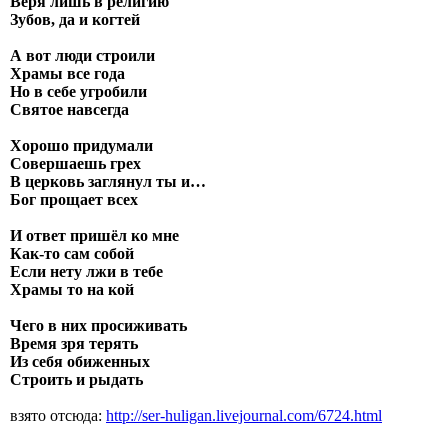
Веря лишь в религию
Зубов, да и когтей
А вот люди строили
Храмы все года
Но в себе угробили
Святое навсегда
Хорошо придумали
Совершаешь грех
В церковь заглянул ты и…
Бог прощает всех
И ответ пришёл ко мне
Как-то сам собой
Если нету лжи в тебе
Храмы то на кой
Чего в них просиживать
Время зря терять
Из себя обиженных
Строить и рыдать
взято отсюда:
http://ser-huligan.livejournal.com/6724.html