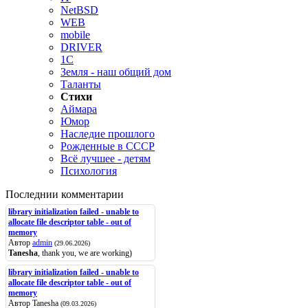
NetBSD
WEB
mobile
DRIVER
1C
Земля - наш общий дом
Таланты
Стихи
Аймара
Юмор
Наследие прошлого
Рожденные в СССР
Всё лучшее - детям
Психология
Последнии комментарии
library initialization failed - unable to
allocate file descriptor table - out of
memory
Автор
admin
(29.06.2026)
Tanesha
, thank you, we are working)
library initialization failed - unable to
allocate file descriptor table - out of
memory
Автор Tanesha
(09.03.2026)