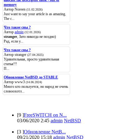
allocate file descriptor table - out of
memory
Автор Noreen
(11.02.2026)
Just want to say your article is as amazing.
The c...
Что такое сны ?
Автор
admin
(12.01.2026)
stranger
, Зато никогда не поздно)
Рад, если у...
Что такое сны ?
Автор stranger
(27.04.2025)
Удивительная, просто удивительная
статья!!!
П...
Обновление NetBSD до STABLE
Автор www3
(14.06.2024)
Много кто пользуется, но народ не очень
словоохотл...
Популярные
[9 ]
FreeSWITCH on N...
03/06/2020 2:45
admin
NetBSD
[3 ]
Обновление NetB...
09/21/2020 15:18
admin
NetBSD