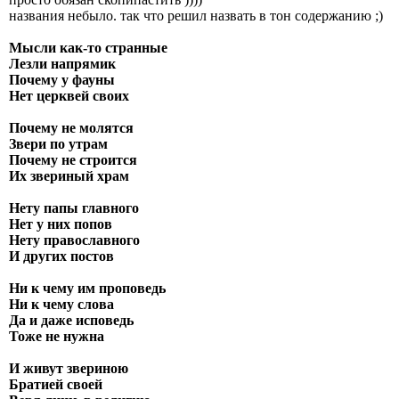
названия небыло. так что решил назвать в тон содержанию ;)
Мысли как-то странные
Лезли напрямик
Почему у фауны
Нет церквей своих
Почему не молятся
Звери по утрам
Почему не строится
Их звериный храм
Нету папы главного
Нет у них попов
Нету православного
И других постов
Ни к чему им проповедь
Ни к чему слова
Да и даже исповедь
Тоже не нужна
И живут звериною
Братией своей