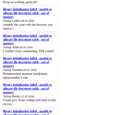
Keep on working, great job!
library initialization failed - unable to
allocate file descriptor table - out of
memory
Автор Leatha
(08.03.2026)
certainly like your web site however you
need to t...
library initialization failed - unable to
allocate file descriptor table - out of
memory
Автор Amie
(06.03.2026)
I couldn't resist commenting. Well written!
library initialization failed - unable to
allocate file descriptor table - out of
memory
Автор Susanna
(04.03.2026)
Великолепное игровая платформа,
продолжайте в том ...
library initialization failed - unable to
allocate file descriptor table - out of
memory
Автор Benito
(11.02.2026)
Greate post. Keep writing such kind of info
on you...
library initialization failed - unable to