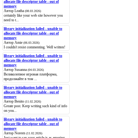
allocate file descriptor table - out of
memory
Автор Leatha
(08.03.2026)
certainly like your web site however you
need to t...
library initialization failed - unable to
allocate file descriptor table - out of
memory
Автор Amie
(06.03.2026)
I couldn't resist commenting. Well written!
library initialization failed - unable to
allocate file descriptor table - out of
memory
Автор Susanna
(04.03.2026)
Великолепное игровая платформа,
продолжайте в том ...
library initialization failed - unable to
allocate file descriptor table - out of
memory
Автор Benito
(11.02.2026)
Greate post. Keep writing such kind of info
on you...
library initialization failed - unable to
allocate file descriptor table - out of
memory
Автор Noreen
(11.02.2026)
Just want to say your article is as amazing.