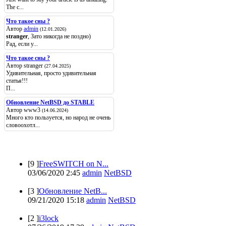
The c...
Что такое сны ?
Автор
admin
(12.01.2026)
stranger
, Зато никогда не поздно)
Рад, если у...
Что такое сны ?
Автор stranger
(27.04.2025)
Удивительная, просто удивительная
статья!!!
П...
Обновление NetBSD до STABLE
Автор www3
(14.06.2024)
Много кто пользуется, но народ не очень
словоохотл...
Популярные
[9 ]
FreeSWITCH on N...
03/06/2020 2:45
admin
NetBSD
[3 ]
Обновление NetB...
09/21/2020 15:18
admin
NetBSD
[2 ]
i3lock