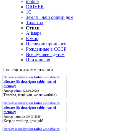
mobile
DRIVER
1C
Земля - наш общий дом
Таланты
Стихи
Аймара
Юмор
Наследие прошлого
Рожденные в СССР
Всё лучшее - детям
Психология
Последнии комментарии
library initialization failed - unable to
allocate file descriptor table - out of
memory
Автор
admin
(29.06.2026)
Tanesha
, thank you, we are working)
library initialization failed - unable to
allocate file descriptor table - out of
memory
Автор Tanesha
(09.03.2026)
Keep on working, great job!
library initialization failed - unable to