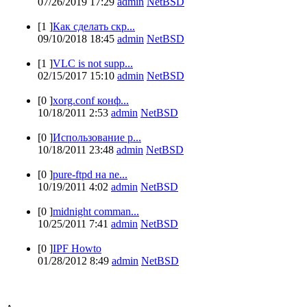
07/26/2019 17:29
admin
NetBSD
[1 ]
Как сделать скр...
09/10/2018 18:45
admin
NetBSD
[1 ]
VLC is not supp...
02/15/2017 15:10
admin
NetBSD
[0 ]
xorg.conf конф...
10/18/2011 2:53
admin
NetBSD
[0 ]
Использование p...
10/18/2011 23:48
admin
NetBSD
[0 ]
pure-ftpd на ne...
10/19/2011 4:02
admin
NetBSD
[0 ]
midnight comman...
10/25/2011 7:41
admin
NetBSD
[0 ]
IPF Howto
01/28/2012 8:49
admin
NetBSD