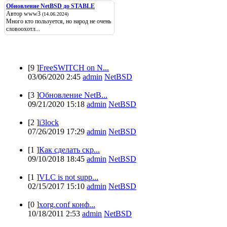
Обновление NetBSD до STABLE
Автор www3
(14.06.2024)
Много кто пользуется, но народ не очень
словоохотл...
Популярные
[9 ]
FreeSWITCH on N...
03/06/2020 2:45
admin
NetBSD
[3 ]
Обновление NetB...
09/21/2020 15:18
admin
NetBSD
[2 ]
i3lock
07/26/2019 17:29
admin
NetBSD
[1 ]
Как сделать скр...
09/10/2018 18:45
admin
NetBSD
[1 ]
VLC is not supp...
02/15/2017 15:10
admin
NetBSD
[0 ]
xorg.conf конф...
10/18/2011 2:53
admin
NetBSD