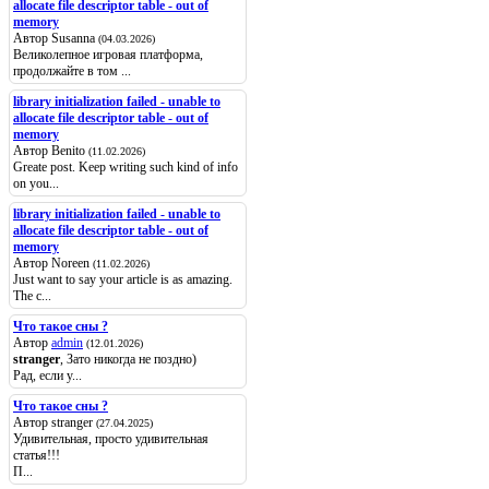
allocate file descriptor table - out of
memory
Автор Susanna
(04.03.2026)
Великолепное игровая платформа,
продолжайте в том ...
library initialization failed - unable to
allocate file descriptor table - out of
memory
Автор Benito
(11.02.2026)
Greate post. Keep writing such kind of info
on you...
library initialization failed - unable to
allocate file descriptor table - out of
memory
Автор Noreen
(11.02.2026)
Just want to say your article is as amazing.
The c...
Что такое сны ?
Автор
admin
(12.01.2026)
stranger
, Зато никогда не поздно)
Рад, если у...
Что такое сны ?
Автор stranger
(27.04.2025)
Удивительная, просто удивительная
статья!!!
П...