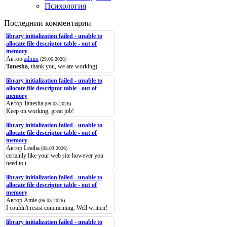
Психология
Последнии комментарии
library initialization failed - unable to
allocate file descriptor table - out of
memory
Автор
admin
(29.06.2026)
Tanesha
, thank you, we are working)
library initialization failed - unable to
allocate file descriptor table - out of
memory
Автор Tanesha
(09.03.2026)
Keep on working, great job!
library initialization failed - unable to
allocate file descriptor table - out of
memory
Автор Leatha
(08.03.2026)
certainly like your web site however you
need to t...
library initialization failed - unable to
allocate file descriptor table - out of
memory
Автор Amie
(06.03.2026)
I couldn't resist commenting. Well written!
library initialization failed - unable to