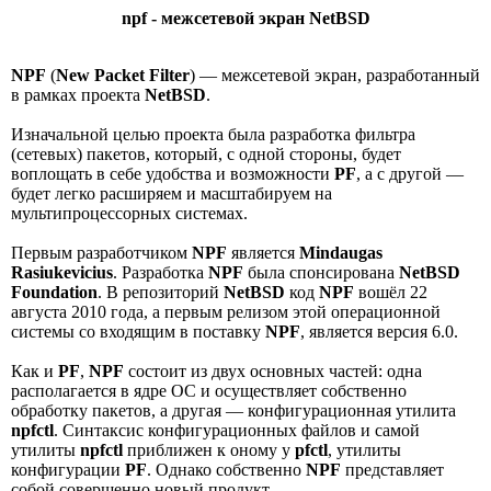
npf - межсетевой экран NetBSD
NPF
(
New Packet Filter
) — межсетевой экран, разработанный
в рамках проекта
NetBSD
.
Изначальной целью проекта была разработка фильтра
(сетевых) пакетов, который, с одной стороны, будет
воплощать в себе удобства и возможности
PF
, а с другой —
будет легко расширяем и масштабируем на
мультипроцессорных системах.
Первым разработчиком
NPF
является
Mindaugas
Rasiukevicius
. Разработка
NPF
была спонсирована
NetBSD
Foundation
. В репозиторий
NetBSD
код
NPF
вошёл 22
августа 2010 года, а первым релизом этой операционной
системы со входящим в поставку
NPF
, является версия 6.0.
Как и
PF
,
NPF
состоит из двух основных частей: одна
располагается в ядре ОС и осуществляет собственно
обработку пакетов, а другая — конфигурационная утилита
npfctl
. Синтаксис конфигурационных файлов и самой
утилиты
npfctl
приближен к оному у
pfctl
, утилиты
конфигурации
PF
. Однако собственно
NPF
представляет
собой совершенно новый продукт.